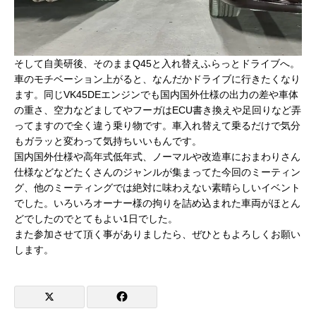
そして自美研後、そのままQ45と入れ替えふらっとドライブへ。
車のモチベーション上がると、なんだかドライブに行きたくなり
ます。同じVK45DEエンジンでも国内国外仕様の出力の差や車体
の重さ、空力などましてやフーガはECU書き換えや足回りなど弄
ってますので全く違う乗り物です。車入れ替えて乗るだけで気分
もガラッと変わって気持ちいいもんです。
国内国外仕様や高年式低年式、ノーマルや改造車におまわりさん
仕様などなどたくさんのジャンルが集まってた今回のミーティン
グ、他のミーティングでは絶対に味わえない素晴らしいイベント
でした。いろいろオーナー様の拘りを詰め込まれた車両がほとん
どでしたのでとてもよい1日でした。
また参加させて頂く事がありましたら、ぜひともよろしくお願い
します。