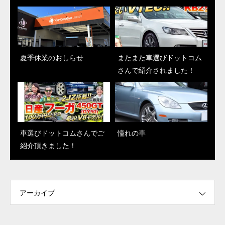
夏季休業のおしらせ
またまた車選びドットコム
またまた車選びドットコム
2023年ありがとうございま
さんで紹介されました！
さんで紹介されました！
した！
車選びドットコムさんでご
車選びドットコムさんでご
憧れの車
憧れの車
紹介頂きました！
紹介頂きました！
アーカイブ