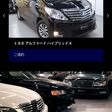


ニッサン リーフ NISMO
ご成約