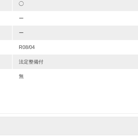
◯
ー
ー
R08/04
法定整備付
無