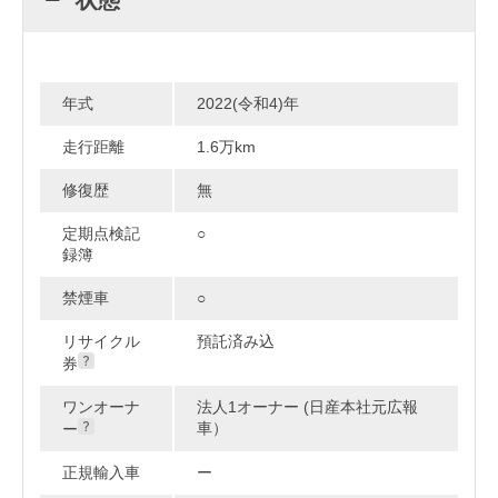
年式
2022(令和4)年
走行距離
1.6万km
修復歴
無
定期点検記
○
録簿
禁煙車
○
リサイクル
預託済み込
券
ワンオーナ
法人1オーナー (日産本社元広報
車）
ー
正規輸入車
ー