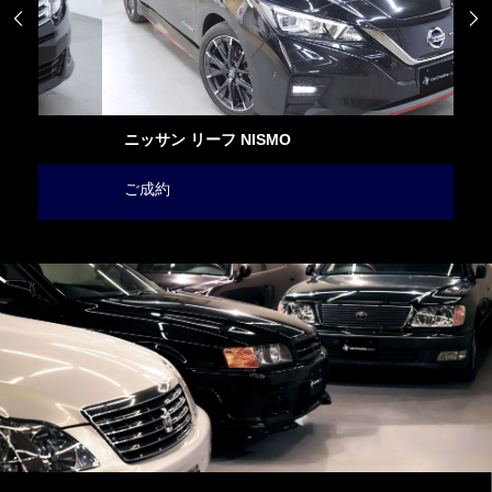


ニッサン リーフ NISMO
I
ご成約