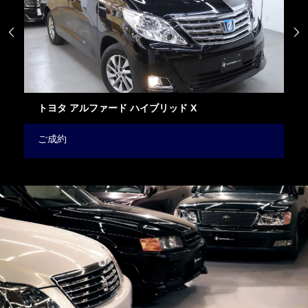


ニッサン リーフ NISMO
ご成約