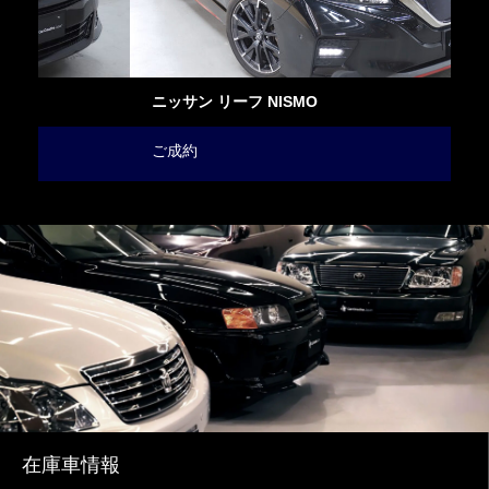
ニッサン リーフ NISMO
I
ご成約
在庫車情報