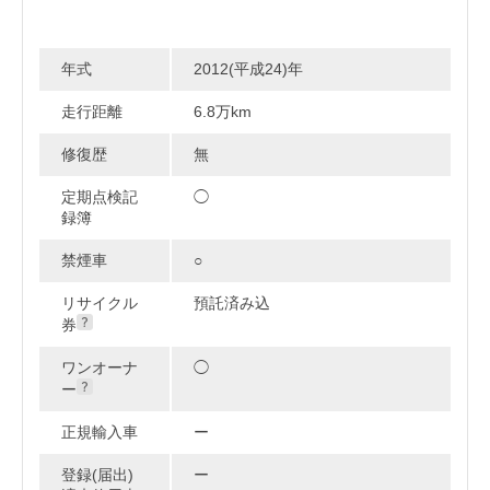
年式
2012(平成24)年
走行距離
6.8万km
修復歴
無
定期点検記
◯
録簿
禁煙車
○
リサイクル
預託済み込
券
ワンオーナ
◯
ー
正規輸入車
ー
登録(届出)
ー