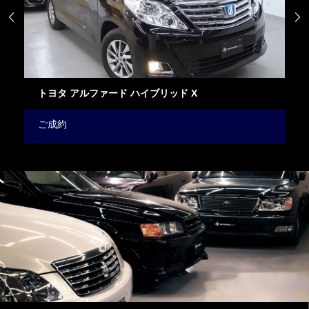


ニッサン リーフ NISMO
ご成約