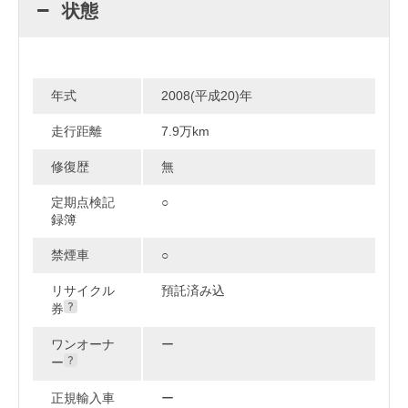
状態
年式
2008(平成20)年
走行距離
7.9万km
修復歴
無
定期点検記
○
録簿
禁煙車
○
リサイクル
預託済み込
券
ワンオーナ
ー
ー
正規輸入車
ー